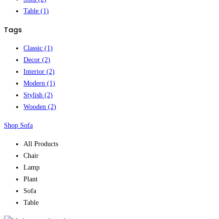
Table
(1)
Tags
Classic
(1)
Decor
(2)
Interior
(2)
Modern
(1)
Stylish
(2)
Wooden
(2)
Shop Sofa
All Products
Chair
Lamp
Plant
Sofa
Table