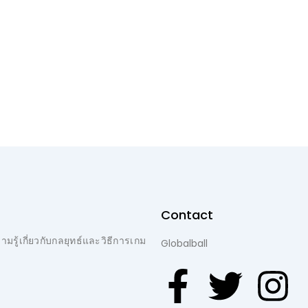
Contact
มรู้เกี่ยวกับกลยุทธ์และวิธีการเกม
Globalball