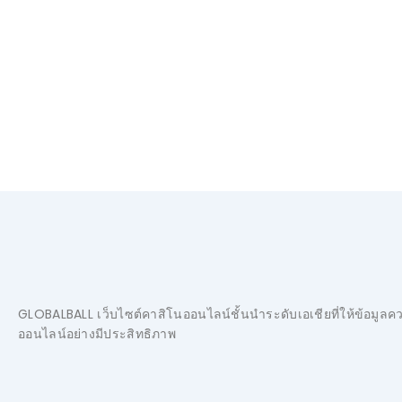
GLOBALBALL เว็บไซต์คาสิโนออนไลน์ชั้นนำระดับเอเชียที่ให้ข้อมูลควา
ออนไลน์อย่างมีประสิทธิภาพ